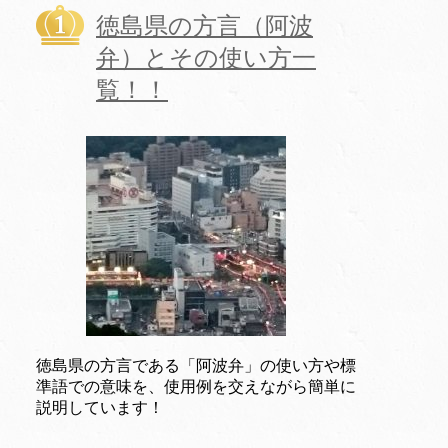
徳島県の方言（阿波
弁）とその使い方一
覧！！
徳島県の方言である「阿波弁」の使い方や標
準語での意味を、使用例を交えながら簡単に
説明しています！