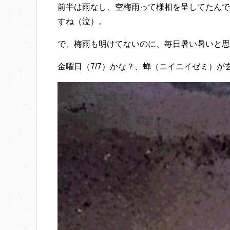
前半は雨なし、空梅雨って様相を呈してたんで
すね（泣）。
で、梅雨も明けてないのに、毎日暑い暑いと思
金曜日（7/7）かな？、蝉（ニイニイゼミ）が玄