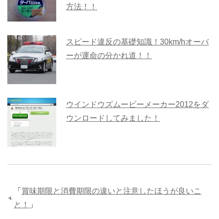
方法！！
スピード違反の基礎知識！30km/hオーバ
ーが運命の分かれ道！！
ウインドウズムービーメーカー2012をダ
ウンロードしてみました！
「
賞味期限と消費期限の違いと注意したほうが良いこ
と！
」