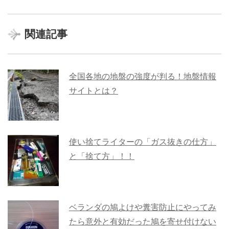
関連記事
全国各地の地盤の強度が判る！地盤情報
サイトとは？
使い捨てライターの「ガス抜きの仕方」
と「捨て方」！！
ベランダの鳩よけや糞害防止にやってみ
たら意外と有効だった鳩を寄せ付けない