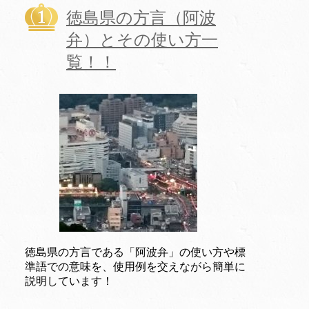
徳島県の方言（阿波
弁）とその使い方一
覧！！
徳島県の方言である「阿波弁」の使い方や標
準語での意味を、使用例を交えながら簡単に
説明しています！