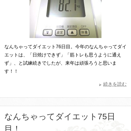
なんちゃってダイエット76日目。今年のなんちゃってダイ
エットは、「日焼けできず」「筋トレも思うように通え
ず」、と試練続きでしたが、来年は頑張ろうと思いま
す！！
続きを読む
なんちゃってダイエット75日
目！