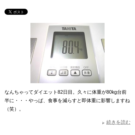
なんちゃってダイエット82日目。久々に体重が80kg台前
半に・・・やっぱ、食事を減らすと即体重に影響しますね
（笑）。
続きを読む