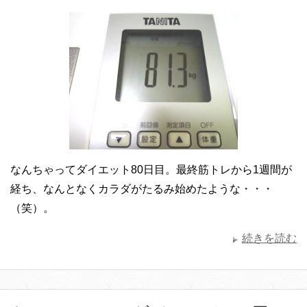
なんちゃってダイエット80日目。最終筋トレから1週間が
経ち、なんとなくカラダがたるみ始めたような・・・
（笑）。
続きを読む