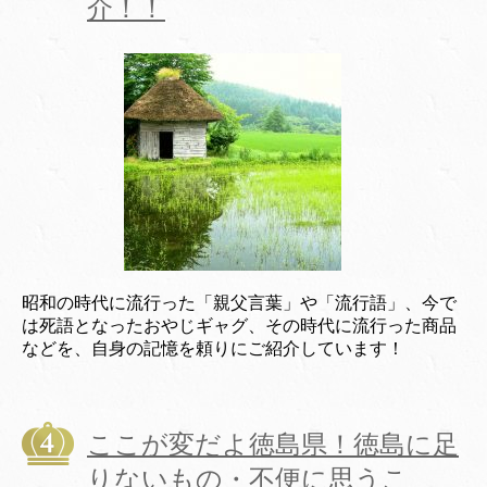
介！！
昭和の時代に流行った「親父言葉」や「流行語」、今で
は死語となったおやじギャグ、その時代に流行った商品
などを、自身の記憶を頼りにご紹介しています！
ここが変だよ徳島県！徳島に足
りないもの・不便に思うこ