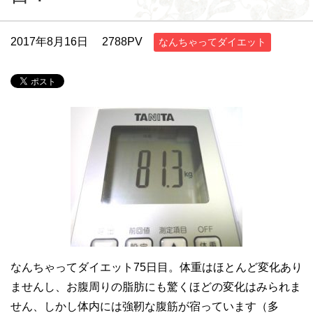
2017年8月16日
2788PV
なんちゃってダイエット
なんちゃってダイエット75日目。体重はほとんど変化あり
ませんし、お腹周りの脂肪にも驚くほどの変化はみられま
せん、しかし体内には強靭な腹筋が宿っています（多