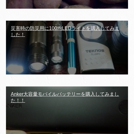
災害時の防災用に100均LEDライトを購入してみま
した！
Anker大容量モバイルバッテリーを購入してみまし
た！！