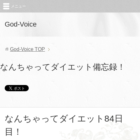
メニュー
God-Voice
God-Voice
TOP
なんちゃってダイエット備忘録！
なんちゃってダイエット84日
目！