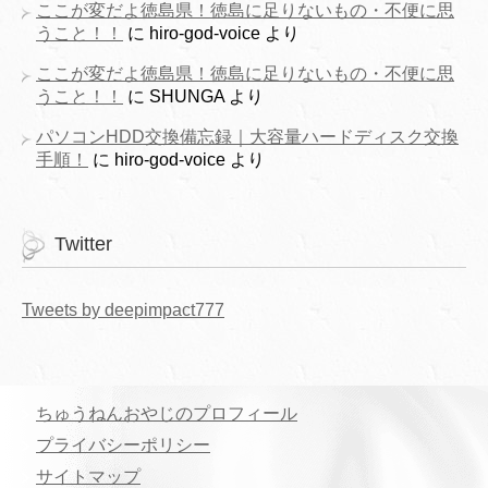
ここが変だよ徳島県！徳島に足りないもの・不便に思
うこと！！
に
hiro-god-voice
より
ここが変だよ徳島県！徳島に足りないもの・不便に思
うこと！！
に
SHUNGA
より
パソコンHDD交換備忘録｜大容量ハードディスク交換
手順！
に
hiro-god-voice
より
Twitter
Tweets by deepimpact777
ちゅうねんおやじのプロフィール
プライバシーポリシー
サイトマップ