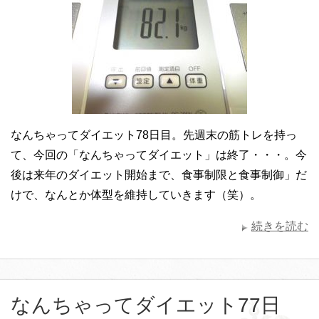
なんちゃってダイエット78日目。先週末の筋トレを持っ
て、今回の「なんちゃってダイエット」は終了・・・。今
後は来年のダイエット開始まで、食事制限と食事制御」だ
けで、なんとか体型を維持していきます（笑）。
続きを読む
なんちゃってダイエット77日