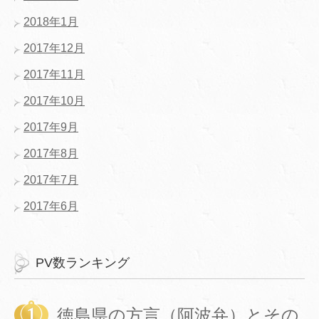
2018年1月
2017年12月
2017年11月
2017年10月
2017年9月
2017年8月
2017年7月
2017年6月
PV数ランキング
徳島県の方言（阿波弁）とその