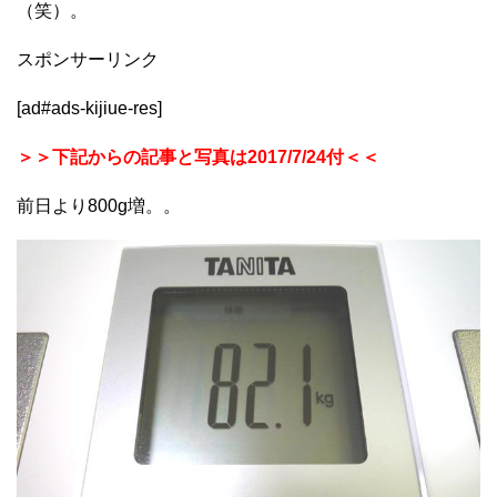
（笑）。
スポンサーリンク
[ad#ads-kijiue-res]
＞＞下記からの記事と写真は2017/7/24付＜＜
前日より800g増。。