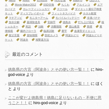
Alexa
Anker
EchoDot
HDD交換
IpadPro
LEDライ
ト
Movie Maker2012
SSD交換
ちくわ
アルインコ
エア
ロバイク
カレーフィッシュカツ
スツール
ダイエット遺伝子検査
キット
ディスプレイボード
フィットネスバイク
ホタル観賞
マチアソビ
モニターアーム
モバイルバッテリー
冷凍バナナ
加水分解
墓掃除道具
安納芋
徳島弁
打ち上げ花火
核
シェルター
死語
治験
消費期限
眉山夜景
禁煙
糞
便移殖
腸内フローラ
臨床試験
蜜芋
血液型ダイエット
親父言葉
賞味期限
防犯カメラ
阿波おどり
阿波おどりチ
ケット
阿波弁
鳩撃退方法
最近のコメント
徳島県の方言（阿波弁）とその使い方一覧！！
に
hiro-
god-voice
より
徳島県の方言（阿波弁）とその使い方一覧！！
に
ほく
と
より
ここが変だよ徳島県！徳島に足りないもの・不便に思
うこと！！
に
hiro-god-voice
より