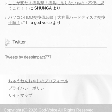
ここが変だよ徳島県！徳島に足りないもの・不便に思
うこと！！
に
SHUNGA
より
パソコンHDD交換備忘録｜大容量ハードディスク交換
手順！
に
hiro-god-voice
より
Twitter
Tweets by deepimpact777
ちゅうねんおやじのプロフィール
プライバシーポリシー
サイトマップ
Copyright (C) 2026 God-Voice
All Rights Reserved.