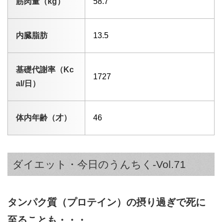
筋肉量（kg）
58.7
内臓脂肪
13.5
基礎代謝率（Kc
1727
al/日）
体内年齢（才）
46
ダイエット・今日のうんちく-Vol.71
タンパク質（プロテイン）の摂り過ぎで死に
至ることも・・・