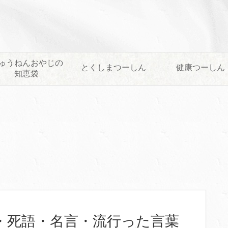
ゅうねんおやじの
とくしまつーしん
健康つーしん
知恵袋
・死語・名言・流行った言葉