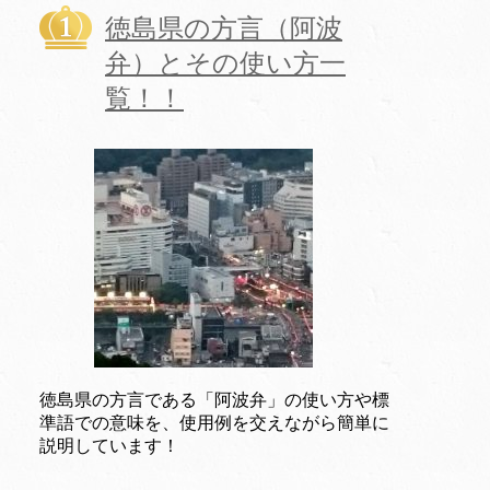
徳島県の方言（阿波
弁）とその使い方一
覧！！
徳島県の方言である「阿波弁」の使い方や標
準語での意味を、使用例を交えながら簡単に
説明しています！