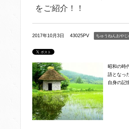
をご紹介！！
2017年10月3日
43025PV
ちゅうねんおやじ
昭和の時
語となっ
自身の記