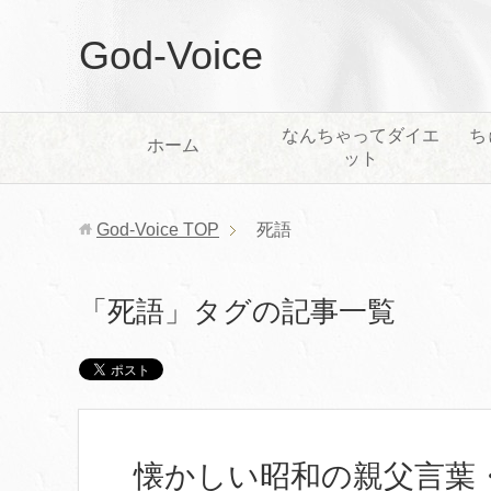
God-Voice
なんちゃってダイエ
ち
ホーム
ット
God-Voice
TOP
死語
「死語」タグの記事一覧
懐かしい昭和の親父言葉